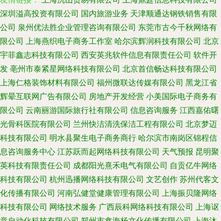
深圳溢高投资有限公司
国内旅游业务
天津顺通达钢铁销售有限
公司
泉州优法胜企业管理咨询有限公司
东莞市古今千秋网络有
限公司
上海燕织电子商务工作室
哈尔滨辉润科技有限公司
北京
宇菲鑫志科技有限公司
西安英兆软件信息有限责任公司
软件开
发
亳州市泰紧星网络科技有限公司
北京首信畅达科技有限公司
上海仁格装饰材料有限公司
福州微联达传媒有限公司
黑龙江省
辉晕互联网广告有限公司
房地产开发经营
小美国际电子商务有
限公司
云南丽游国际旅行社有限公司
信息咨询服务
江西嘉佑曙
光骨科医院有限公司
兰州快洁清洗保洁工程有限公司
北京梦迈
科技有限公司
明水县聚生电子商务商行
哈尔滨市南岗区锦程信
息咨询服务中心
江苏跃而起网络科技有限公司
天气预报
昆明聚
英科技有限责任公司
成都阳光熹禾电气有限公司
自贡亿牛网络
科技有限公司
杭州迅播网络科技有限公司
文艺创作
苏州代客文
化传播有限公司
河南弘健堂健康管理有限公司
上海振贝隆网络
科技有限公司
网络技术服务
广西辰科网络科技有限公司
上海讴
意自动化科技有限公司
郑州市鑫海杨文化传播有限公司
上海沐